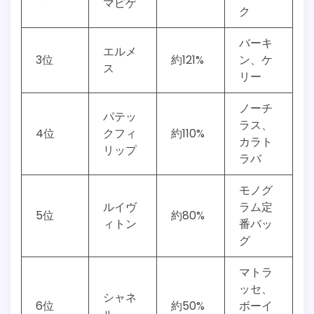
マピゲ
ク
バーキ
エルメ
3位
約121%
ン、ケ
ス
リー
ノーチ
パテッ
ラス、
4位
クフィ
約110%
カラト
リップ
ラバ
モノグ
ルイヴ
ラム定
5位
約80%
ィトン
番バッ
グ
マトラ
ッセ、
シャネ
6位
約50%
ボーイ