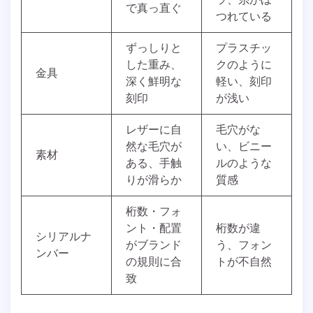
で真っ直ぐ
つれている
ずっしりと
プラスチッ
した重み、
クのように
金具
深く鮮明な
軽い、刻印
刻印
が浅い
レザーに自
毛穴がな
然な毛穴が
い、ビニー
素材
ある、手触
ルのような
りが滑らか
質感
桁数・フォ
ント・配置
桁数が違
シリアルナ
がブランド
う、フォン
ンバー
の規則に合
トが不自然
致