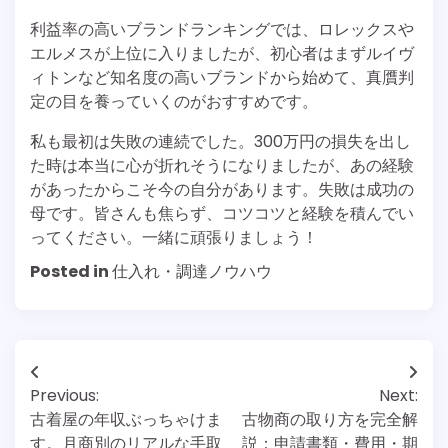
利益率の高いブランドランキングでは、ロレックスや
エルメスが上位に入りましたが、初心者はまずルイヴ
ィトンなど知名度の高いブランドから始めて、真贋判
定の目を養っていくのがおすすめです。
私も最初は失敗の連続でした。300万円の損失を出し
た時は本当に心が折れそうになりましたが、あの経験
があったからこそ今の自分があります。失敗は成功の
母です。皆さんも焦らず、コツコツと経験を積んでい
ってください。一緒に頑張りましょう！
Posted in
仕入れ・調達ノウハウ
投
Previous:
Next:
稿
古着屋の年収ぶっちゃけま
古物商の取り方を完全解
す。月商別のリアルな手取
説：申請書類・費用・期