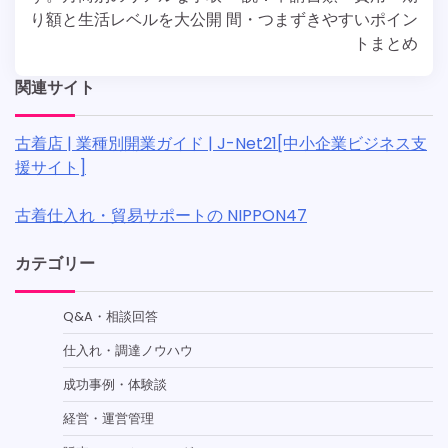
ナ
り額と生活レベルを大公開
間・つまずきやすいポイン
ビ
トまとめ
ゲ
関連サイト
ー
シ
古着店 | 業種別開業ガイド | J-Net21[中小企業ビジネス支
援サイト]
ョ
ン
古着仕入れ・貿易サポートの NIPPON47
カテゴリー
Q&A・相談回答
仕入れ・調達ノウハウ
成功事例・体験談
経営・運営管理