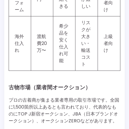
フォ
者向
きる
しい
ーム
け
リス
希少
クが
品を
海外
渡航
大き
上級
安く
仕入
費20
い・
者向
仕入
れ
万〜
輸送
け
れ可
コス
能
ト
古物市場（業者間オークション）
プロの古着商が集まる業者専用の取引市場です。全国
に1,500箇所以上あるとも言われており、代表的なも
のにTOP J新宿オークション、JBA（日本ブランドオ
ークション）、オークションZEROなどがあります。