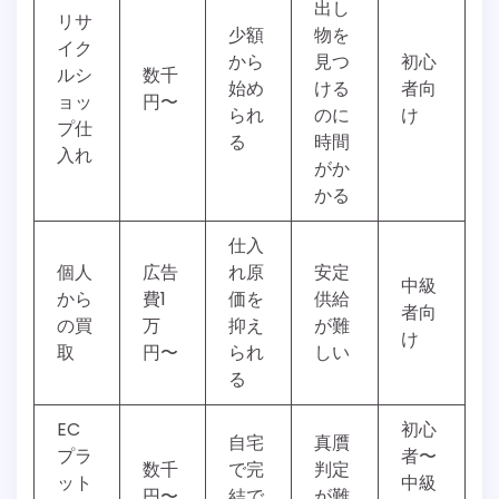
出し
リサ
少額
物を
イク
から
見つ
初心
ルシ
数千
始め
ける
者向
ョッ
円〜
られ
のに
け
プ仕
る
時間
入れ
がか
かる
仕入
個人
広告
れ原
安定
中級
から
費1
価を
供給
者向
の買
万
抑え
が難
け
取
円〜
られ
しい
る
EC
初心
自宅
真贋
プラ
者〜
数千
で完
判定
ット
中級
円〜
結で
が難