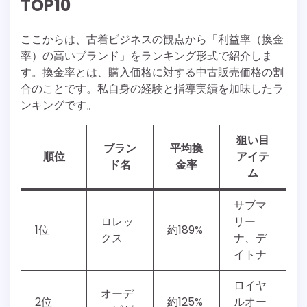
TOP10
ここからは、古着ビジネスの観点から「利益率（換金
率）の高いブランド」をランキング形式で紹介しま
す。換金率とは、購入価格に対する中古販売価格の割
合のことです。私自身の経験と指導実績を加味したラ
ンキングです。
狙い目
ブラン
平均換
順位
アイテ
ド名
金率
ム
サブマ
ロレッ
リー
1位
約189%
クス
ナ、デ
イトナ
ロイヤ
オーデ
2位
約125%
ルオー