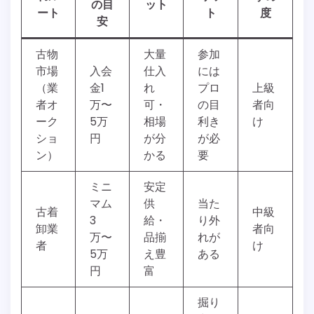
の目
ット
ート
ト
度
安
古物
大量
参加
市場
入会
仕入
には
（業
金1
れ
プロ
上級
者オ
万〜
可・
の目
者向
ーク
5万
相場
利き
け
ショ
円
が分
が必
ン）
かる
要
ミニ
安定
マム
供
当た
古着
中級
3
給・
り外
卸業
者向
万〜
品揃
れが
者
け
5万
え豊
ある
円
富
掘り